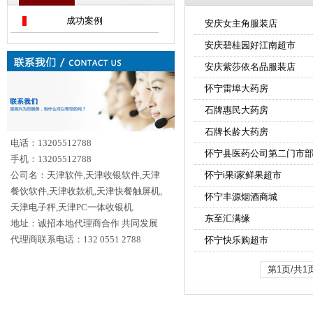
成功案例
安庆女主角服装店
安庆碧桂园好江南超市
安庆紫莎依名品服装店
怀宁雷埠大药房
石牌惠民大药房
石牌长龄大药房
电话：13205512788
怀宁县医药公司第二门市
手机：13205512788
公司名：天津软件,天津收银软件,天津
怀宁i果i家鲜果超市
餐饮软件,天津收款机,天津快餐触屏机,
怀宁丰源烟酒商城
天津电子秤,天津PC一体收银机.
东至汇满缘
地址：诚招本地代理商合作 共同发展
代理商联系电话：132 0551 2788
怀宁快乐购超市
第1页/共1